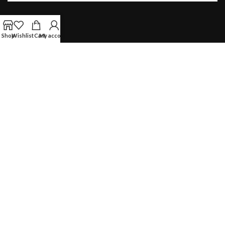
Shop
Wishlist
Cart
My account
LIENS UTILES
Contactez-nous
Qui Sommes-Nous?
Politique de retour
Politique de confidentialité
Information sur Livraison
Moyen de paiement :