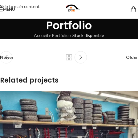
Skip to main content
MENU
Portfolio
Accueil
»
Portfolio
»
Stock disponible
Newer
Older
Related projects